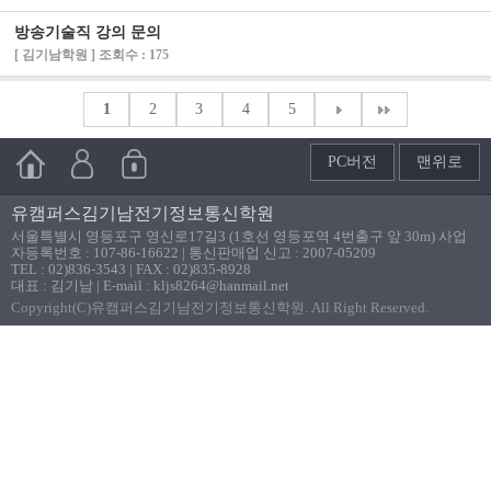
방송기술직 강의 문의
[ 김기남학원 ] 조회수 : 175
1
2
3
4
5
PC버전
맨위로
유캠퍼스김기남전기정보통신학원
서울특별시 영등포구 영신로17길3 (1호선 영등포역 4번출구 앞 30m) 사업
자등록번호 : 107-86-16622 | 통신판매업 신고 : 2007-05209
TEL : 02)836-3543 | FAX : 02)835-8928
대표 : 김기남 | E-mail : kljs8264@hanmail.net
Copyright(C)유캠퍼스김기남전기정보통신학원. All Right Reserved.