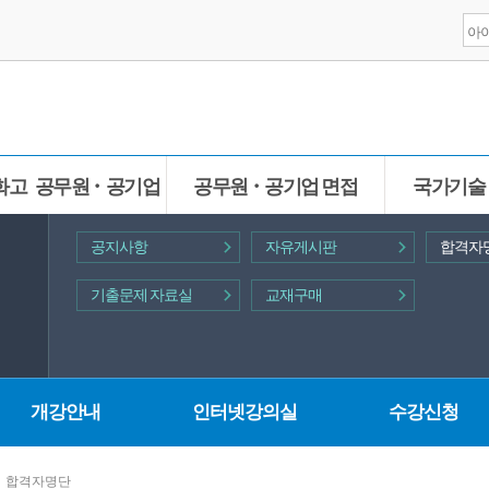
화고 공무원ㆍ공기업
공무원ㆍ공기업 면접
국가기술
공지사항
자유게시판
합격자
기출문제 자료실
교재구매
개강안내
인터넷강의실
수강신청
합격자명단