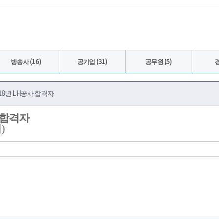
방송사 (16)
공기업 (31)
공무원 (5)
경
18년 LH공사 합격자
합격자
)