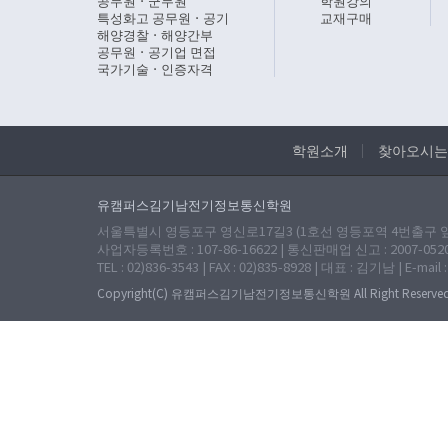
공무원ㆍ군무원
학원강의
특성화고 공무원ㆍ공기
교재구매
해양경찰ㆍ해양간부
공무원ㆍ공기업 면접
국가기술ㆍ인증자격
학원소개
찾아오시는
유캠퍼스김기남전기정보통신학원
서울특별시 영등포구 영신로17길3 (1호선 영등포역 4번출구 앞 
사업자등록번호 : 107-86-16622 | 통신판매업 신고 : 2007-052
TEL : 02)836-3543 | FAX : 02)835-8928 | 대표 : 김기남 | E-mail 
Copyright(C) 유캠퍼스김기남전기정보통신학원 All Right Reserved