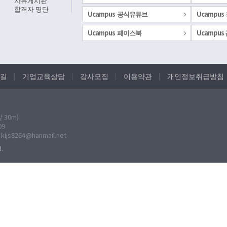
자유게시판
합격자 명단
Ucampus 공식유튜브
Ucampus
Ucampus 페이스북
Ucampu
길
기업교육상담
강사모집
이용약관
개인정보취급방침
30m)
09
: kljs8264@hanmail.net
.