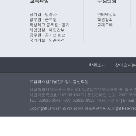
교육과정
수강신청
공기업ㆍ방송사
인터넷강의
공무원ㆍ군무원
학원강의
특성화고 공무원ㆍ공기
교재구매
해양경찰ㆍ해양간부
공무원ㆍ공기업 면접
국가기술ㆍ인증자격
학원소개
찾아오시는
유캠퍼스김기남전기정보통신학원
서울특별시 영등포구 영신로17길3 (1호선 영등포역 4번출구 앞 
사업자등록번호 : 107-86-16622 | 통신판매업 신고 : 2007-052
TEL : 02)836-3543 | FAX : 02)835-8928 | 대표 : 김기남 | E-mail 
Copyright(C) 유캠퍼스김기남전기정보통신학원 All Right Reserved