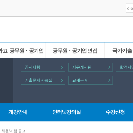
화고 공무원ㆍ공기업
공무원ㆍ공기업 면접
국가기술
공지사항
자유게시판
합격자
기출문제 자료실
교재구매
개강안내
인터넷강의실
수강신청
채용/시험 공고