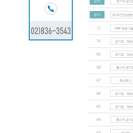
공지
전기직 공기
공지
(한국/인천)공
71
MBC 방송기
70
공기업ㆍ방송
69
공기업ㆍ방송
68
통신직 공기
67
특성화고
66
공기업ㆍ방송
65
공기업ㆍ방송
64
통신직 공기
63
공기업