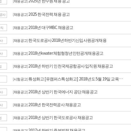
2025년 한수원 채용 공고
채용공고
[
]
업
2025 한국전력 채용 공고
채용공고
[
]
항공사
2018년 대구MBC 채용공고
채용공고
[
]
술직
한국도로공사2018년하반기신입사원공개채용
채용공고
[
]
사
2018년kwater체험형청년인턴공개채용공고
채용공고
[
]
사
2018년 하반기 인천국제공항공사 입직원 채용공고
채용공고
[
]
업
튺성화고 [유캠퍼스특성화고] 2018년도 5월 19일 교육…
시험공고
[
]
2018년 상반기 한국에너지 공단 채용공고
채용공고
[
]
사
2018년 한국전력공사 채용공고
채용공고
[
]
사
2018년 상반기 한국도로공사 채용공고
채용공고
[
]
업
2017년 하반기 중부발전 채용공고
채용공고
[
]