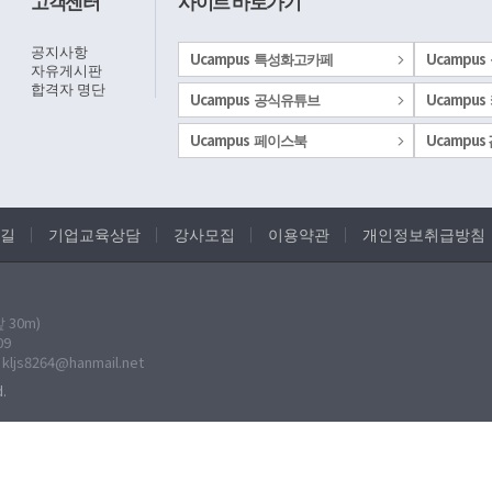
고객센터
사이트 바로가기
공지사항
Ucampus 특성화고카페
Ucampus
자유게시판
합격자 명단
Ucampus 공식유튜브
Ucampus
Ucampus 페이스북
Ucampu
길
기업교육상담
강사모집
이용약관
개인정보취급방침
30m)
09
: kljs8264@hanmail.net
.