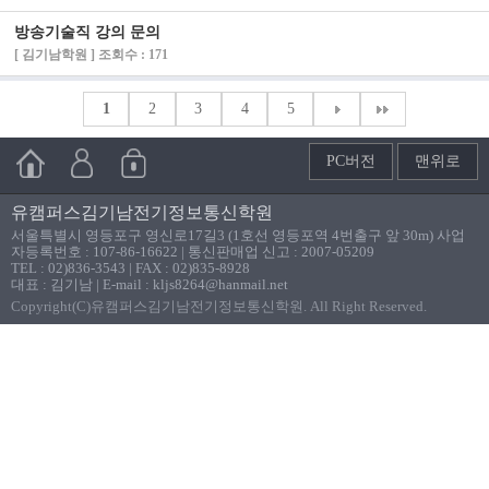
방송기술직 강의 문의
[ 김기남학원 ] 조회수 : 171
1
2
3
4
5
PC버전
맨위로
유캠퍼스김기남전기정보통신학원
서울특별시 영등포구 영신로17길3 (1호선 영등포역 4번출구 앞 30m) 사업
자등록번호 : 107-86-16622 | 통신판매업 신고 : 2007-05209
TEL : 02)836-3543 | FAX : 02)835-8928
대표 : 김기남 | E-mail : kljs8264@hanmail.net
Copyright(C)유캠퍼스김기남전기정보통신학원. All Right Reserved.