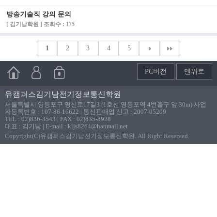
방송기술직 강의 문의
[ 김기남학원 ] 조회수 : 175
1
2
3
4
5
PC버전
맨위로
유캠퍼스김기남전기정보통신학원
서울특별시 영등포구 영신로17길3 (1호선 영등포역 4번출구 앞 30m) 사업
자등록번호 : 107-86-16622 | 통신판매업 신고 : 2007-05209
TEL : 02)836-3543 | FAX : 02)835-8928
대표 : 김기남 | E-mail : kljs8264@hanmail.net
Copyright(C)유캠퍼스김기남전기정보통신학원. All Right Reserved.