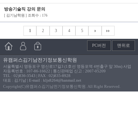
방송기술직 강의 문의
[ 김기남학원 ] 조회수 : 176
1
2
3
4
5
PC버전
맨위로
유캠퍼스김기남전기정보통신학원
서울특별시 영등포구 영신로17길3 (1호선 영등포역 4번출구 앞 30m) 사업
자등록번호 : 107-86-16622 | 통신판매업 신고 : 2007-05209
TEL : 02)836-3543 | FAX : 02)835-8928
대표 : 김기남 | E-mail : kljs8264@hanmail.net
Copyright(C)유캠퍼스김기남전기정보통신학원. All Right Reserved.