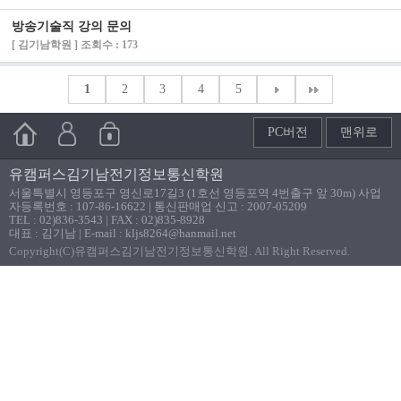
방송기술직 강의 문의
[ 김기남학원 ] 조회수 : 173
1
2
3
4
5
PC버전
맨위로
유캠퍼스김기남전기정보통신학원
서울특별시 영등포구 영신로17길3 (1호선 영등포역 4번출구 앞 30m) 사업
자등록번호 : 107-86-16622 | 통신판매업 신고 : 2007-05209
TEL : 02)836-3543 | FAX : 02)835-8928
대표 : 김기남 | E-mail : kljs8264@hanmail.net
Copyright(C)유캠퍼스김기남전기정보통신학원. All Right Reserved.