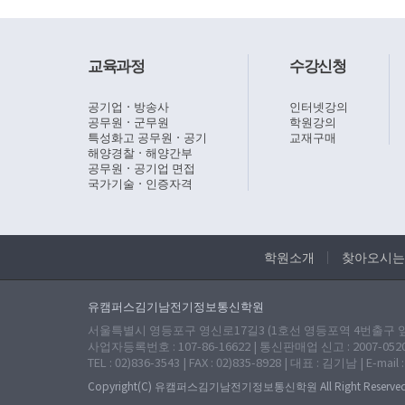
교육과정
수강신청
공기업ㆍ방송사
인터넷강의
공무원ㆍ군무원
학원강의
특성화고 공무원ㆍ공기
교재구매
해양경찰ㆍ해양간부
공무원ㆍ공기업 면접
국가기술ㆍ인증자격
학원소개
찾아오시는
유캠퍼스김기남전기정보통신학원
서울특별시 영등포구 영신로17길3 (1호선 영등포역 4번출구 앞 
사업자등록번호 : 107-86-16622 | 통신판매업 신고 : 2007-052
TEL : 02)836-3543 | FAX : 02)835-8928 | 대표 : 김기남 | E-mail 
Copyright(C) 유캠퍼스김기남전기정보통신학원 All Right Reserved