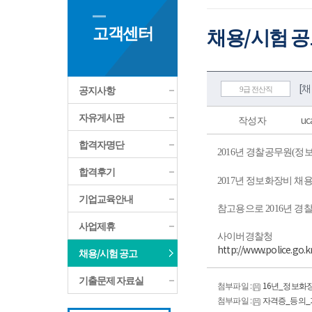
고객센터
채용/시험 
[채
공지사항
9급 전산직
자유게시판
작성자
uc
합격자명단
2016년 경찰공무원(
합격후기
2017년 정보화장비 
기업교육안내
참고용으로 20
16년 경
사업제휴
사이버경찰청
http://www.police.go
채용/시험 공고
기출문제 자료실
첨부파일 :
16년_정보화
첨부파일 :
자격증_등의_