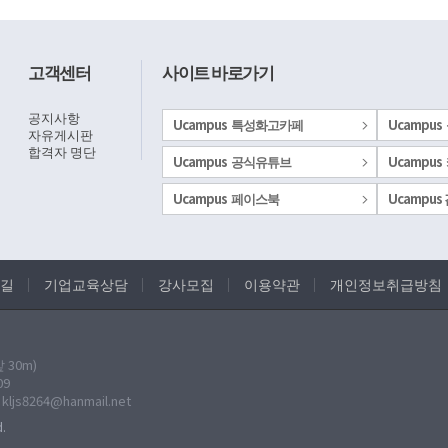
고객센터
사이트 바로가기
공지사항
Ucampus 특성화고카페
Ucampus
자유게시판
합격자 명단
Ucampus 공식유튜브
Ucampus
Ucampus 페이스북
Ucampu
길
기업교육상담
강사모집
이용약관
개인정보취급방침
30m)
09
: kljs8264@hanmail.net
.