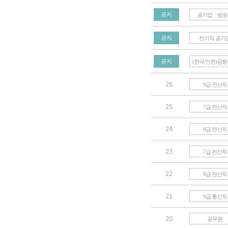
공지
공기업ㆍ방송
공지
전기직 공기
공지
(한국/인천)공
26
9급 전산직
25
7급 전산직
24
9급 전산직
23
7급 전산직
22
9급 전산직
21
9급 통신직
20
공무원