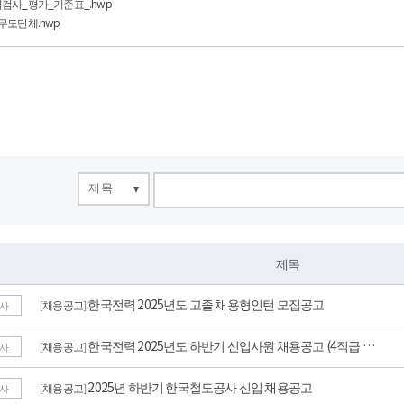
검사_평가_기준표_.hwp
무도단체.hwp
제목
제목
한국전력 2025년도 고졸 채용형인턴 모집공고
채용공고
[
]
사
한국전력 2025년도 하반기 신입사원 채용공고 (4직급 …
채용공고
[
]
사
2025년 하반기 한국철도공사 신입 채용공고
채용공고
[
]
사