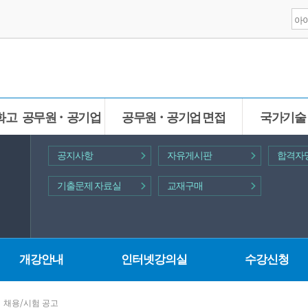
화고 공무원ㆍ공기업
공무원ㆍ공기업 면접
국가기술
공지사항
자유게시판
합격자
기출문제 자료실
교재구매
개강안내
인터넷강의실
수강신청
채용/시험 공고