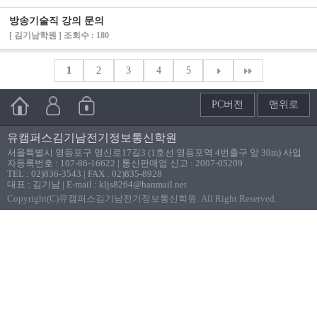
방송기술직 강의 문의
[ 김기남학원 ] 조회수 : 180
1
2
3
4
5
PC버전
맨위로
유캠퍼스김기남전기정보통신학원
서울특별시 영등포구 영신로17길3 (1호선 영등포역 4번출구 앞 30m) 사업
자등록번호 : 107-86-16622 | 통신판매업 신고 : 2007-05209
TEL : 02)836-3543 | FAX : 02)835-8928
대표 : 김기남 | E-mail : kljs8264@hanmail.net
Copyright(C)유캠퍼스김기남전기정보통신학원. All Right Reserved.