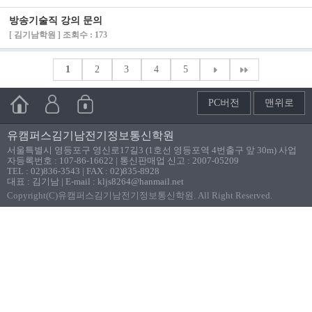
방송기술직 강의 문의
[ 김기남학원 ] 조회수 : 173
1
2
3
4
5
PC버전
맨위로
유캠퍼스김기남전기정보통신학원
서울특별시 영등포구 영신로17길3 (1호선 영등포역 4번출구 앞 30m) 사업
자등록번호 : 107-86-16622 | 통신판매업 신고 : 2007-05209
TEL : 02)836-3543 | FAX : 02)835-8928
대표 : 김기남 | E-mail : kljs8264@hanmail.net
Copyright(C)유캠퍼스김기남전기정보통신학원. All Right Reserved.